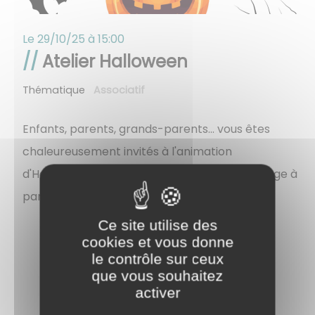
Le
29/10/25 à 15:00
Atelier Halloween
Thématique
Associatif
Enfants, parents, grands-parents... vous êtes
chaleureusement invités à l'animation
d'Halloween qui aura lieu le 29 octobre au village à
partir de 15h.
Ce site utilise des
cookies et vous donne
le contrôle sur ceux
que vous souhaitez
activer