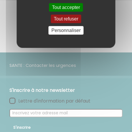
Tout accepter
Retour aux évènements
Tout refuser
Partagez
Personnaliser
sur :
SANTE : Contacter les urgences
S'inscrire à notre newsletter
Lettre d'information par défaut
S'inscrire