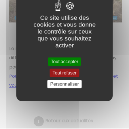
Ce site utilise des
cookies et vous donne
le contrôle sur ceux
que vous souhaitez
activer
Le reportage "Rendez-vous chez vous" a été
diffusé le 23 janvier 2023. Il est encore en replay
Tout accepter
pour quelques temps sur le site de France TV.
Tout refuser
Pour le consulter, il vous faut avoir un compte et
Personnaliser
vous connecter à France TV.
Retour aux actualités