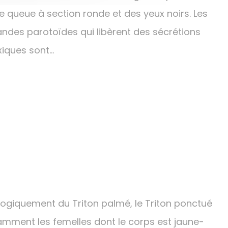
e queue à section ronde et des yeux noirs. Les
andes parotoïdes qui libèrent des sécrétions
xiques sont…
logiquement du Triton palmé, le Triton ponctué
amment les femelles dont le corps est jaune-