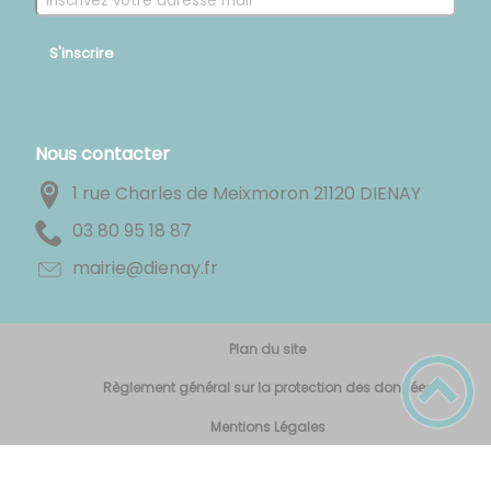
S'inscrire
Nous contacter
1 rue Charles de Meixmoron 21120 DIENAY
78 81 59 08 30
rf.yaneid@eiriam
Plan du site
Règlement général sur la protection des données
Mentions Légales
Accessibilité