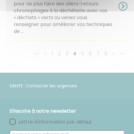
pour ne plus faire des allers-retours
chronophages à la déchèterie avec vos
« déchets » verts ou venez vous
renseigner pour améliorer vos techniques
de ...
<<
<
1
2
3
4
5
6
7
8
>
>>
SANTE : Contacter les urgences
S'inscrire à notre newsletter
Lettre d'information par défaut