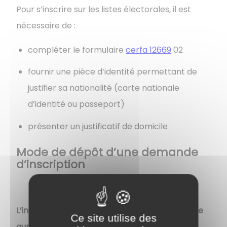
Pour s’inscrire sur les listes électorales, il est
nécessaire de :
compléter le formulaire
cerfa 12669
02
fournir une pièce d’identité permettant de
justifier sa nationalité (carte nationale
d’identité ou passeport)
présenter un justificatif de domicile
Mode de dépôt d’une demande
d’inscription
L’inscription sur les listes électorales s’effectue
Ce site utilise des
auprès de la mairie.