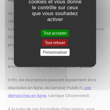
cookies et vous donne
le contrôle sur ceux
que vous souhaitez
La démarche peut être réalisée
sur place
.
activer
L’intéressé doit alors s’y rendre en personne.
Autrement, il peut établir une procuration au nom
Tout accepter
d’un tiers qui se chargera d’effectuer la
Tout refuser
procédure à sa place.
Personnaliser
Il est également possible de s’inscrire en
envoyant une demande par
courrier postal
.
Enfin, les inscriptions peuvent également être
déposées en ligne, via Service-Public.fr,
vos
démarches en ligne
, rubrique Citoyenneté.
À la suite de ces formalités d’inscription, vous