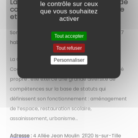
La COVATI est la Communauté de
le contrôle sur ceux
communes des vallées de la Tille
que vous souhaitez
et de l’Ignon.
activer
Son territoire regroupe 23 communes et 13 707
Tout accepter
habitants.
Tout refuser
La COVATI est un établissement Public de
Personnaliser
Coopération Intercommunale (EPCI) à fiscalité
propre : elle exerce une grande diversité de
compétences sur la base de statuts qui
définissent son fonctionnement : aménagement
de l’espace, restauration scolaire,
assainissement, urbanisme...
Adresse
:
4 Allée Jean Moulin 21120 Is-sur-Tille