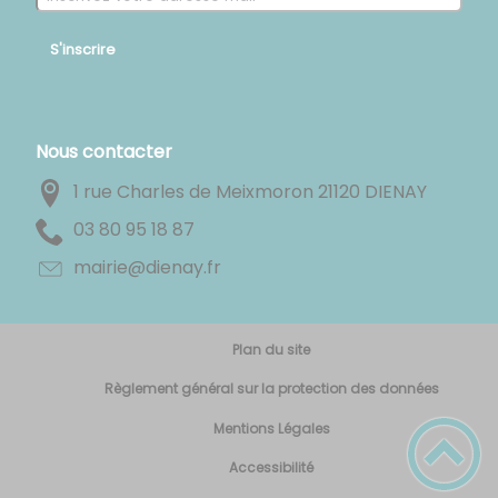
S'inscrire
Nous contacter
1 rue Charles de Meixmoron 21120 DIENAY
78 81 59 08 30
rf.yaneid@eiriam
Plan du site
Règlement général sur la protection des données
Mentions Légales
Accessibilité