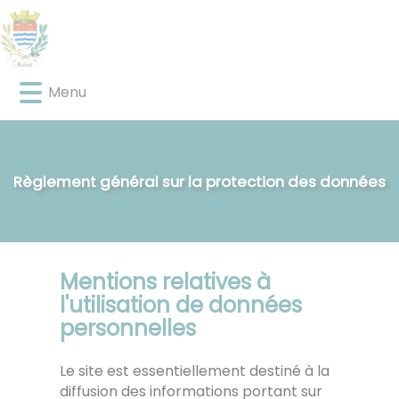
Lien
Lien
Lien
Lien
Panneau de gestion des cookies
d'accès
d'accès
d'accès
d'accès
rapide
rapide
rapide
rapide
au
au
à
au
Menu
menu
contenu
la
pied
principal
recherche
de
page
Règlement général sur la protection des données
Mentions relatives à
l'utilisation de données
personnelles
Le site est essentiellement destiné à la
diffusion des informations portant sur