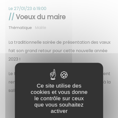
Le
27/01/23 à 19:00
Voeux du maire
Thématique
Mairie
La traditionnelle soirée de présentation des vœux
fait son grand retour pour cette nouvelle année
2023 !
Le Maire et les membres du conseil vous donnent
rendez-vous, le vendredi 27 janvier 2023 à 19h à la
Ce site utilise des
salle municipale.
cookies et vous donne
le contrôle sur ceux
que vous souhaitez
activer