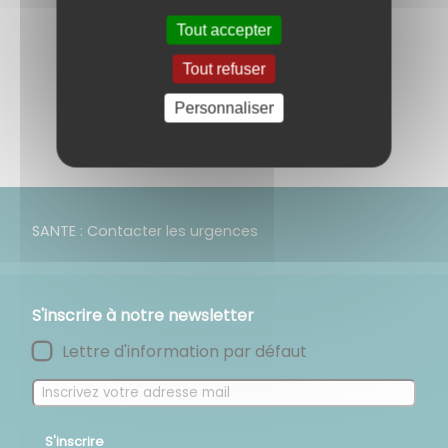
Tout accepter
Retour aux évènements
Tout refuser
Partagez
Personnaliser
sur :
SANTE : Contacter les urgences
S'inscrire à notre newsletter
Lettre d'information par défaut
S'inscrire